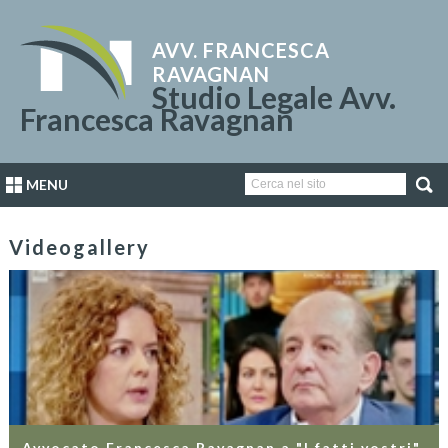
AVV. FRANCESCA
RAVAGNAN
Studio Legale Avv.
Francesca Ravagnan
MENU
Videogallery
Avvocato Francesca Ravagnan a "I fatti vostri"