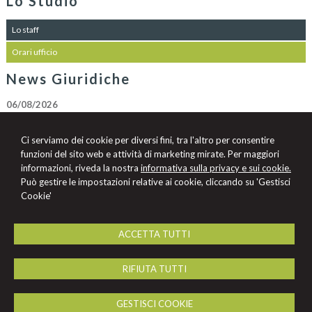
Lo Studio
Lo staff
Orari ufficio
News Giuridiche
06/08/2026
Allucinazioni IA e mancato controllo dell’avvocato: tra sanzioni pecuniarie
e disciplinari
Ci serviamo dei cookie per diversi fini, tra l'altro per consentire
06/08/2026
funzioni del sito web e attività di marketing mirate. Per maggiori
L’assicurazione del condominio è impegnata nei limiti stabiliti dalla polizza
informazioni, riveda la nostra
informativa sulla privacy e sui cookie.
Può gestire le impostazioni relative ai cookie, cliccando su 'Gestisci
06/08/2026
Cookie'
Accesso a immagini di videosorveglianza e privacy: la necessità di una
procura specifica
ACCETTA TUTTI
Avv. Francesca Ravagnan
RIFIUTA TUTTI
Studio Legale Avv. Francesca Ravagnan
Via Mascheraio n. 12 -
Ferrara
44121
,
FE
GESTISCI COOKIE
Tel.
333.7080082
Fax
0532.242112