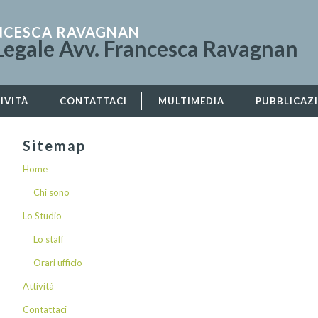
ANCESCA RAVAGNAN
Legale Avv. Francesca Ravagnan
IVITÀ
CONTATTACI
MULTIMEDIA
PUBBLICAZ
Sitemap
Home
Chi sono
Lo Studio
Lo staff
Orari ufficio
Attività
Contattaci