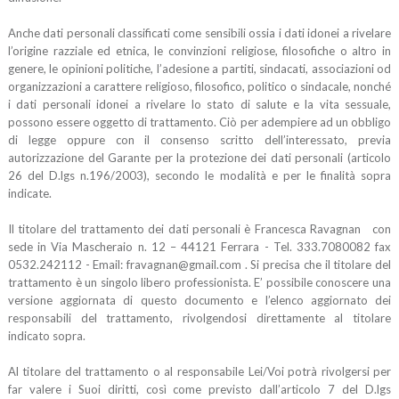
Anche dati personali classificati come sensibili ossia i dati idonei a rivelare
l’origine razziale ed etnica, le convinzioni religiose, filosofiche o altro in
genere, le opinioni politiche, l’adesione a partiti, sindacati, associazioni od
organizzazioni a carattere religioso, filosofico, politico o sindacale, nonché
i dati personali idonei a rivelare lo stato di salute e la vita sessuale,
possono essere oggetto di trattamento. Ciò per adempiere ad un obbligo
di legge oppure con il consenso scritto dell’interessato, previa
autorizzazione del Garante per la protezione dei dati personali (articolo
26 del D.lgs n.196/2003), secondo le modalità e per le finalità sopra
indicate.
Il titolare del trattamento dei dati personali è Francesca Ravagnan con
sede in Via Mascheraio n. 12 – 44121 Ferrara - Tel. 333.7080082 fax
0532.242112 - Email: fravagnan@gmail.com . Si precisa che il titolare del
trattamento è un singolo libero professionista. E’ possibile conoscere una
versione aggiornata di questo documento e l’elenco aggiornato dei
responsabili del trattamento, rivolgendosi direttamente al titolare
indicato sopra.
Al titolare del trattamento o al responsabile Lei/Voi potrà rivolgersi per
far valere i Suoi diritti, così come previsto dall’articolo 7 del D.lgs