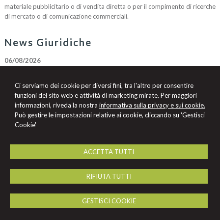
materiale pubblicitario o di vendita diretta o per il compimento di ricerche
di mercato o di comunicazione commerciali.
News Giuridiche
06/08/2026
Allucinazioni IA e mancato controllo dell’avvocato: tra sanzioni pecuniarie
e disciplinari
Ci serviamo dei cookie per diversi fini, tra l'altro per consentire
06/08/2026
funzioni del sito web e attività di marketing mirate. Per maggiori
L’assicurazione del condominio è impegnata nei limiti stabiliti dalla polizza
informazioni, riveda la nostra
informativa sulla privacy e sui cookie.
Può gestire le impostazioni relative ai cookie, cliccando su 'Gestisci
06/08/2026
Cookie'
Accesso a immagini di videosorveglianza e privacy: la necessità di una
procura specifica
ACCETTA TUTTI
Avv. Francesca Ravagnan
RIFIUTA TUTTI
Studio Legale Avv. Francesca Ravagnan
Via Mascheraio n. 12 -
Ferrara
44121
,
FE
GESTISCI COOKIE
Tel.
333.7080082
Fax
0532.242112
© 2026 Copyright Studio Legale Ravagnan. Tutti i diritti riservati | P.IVA