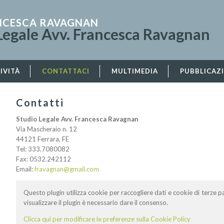
ANCESCA RAVAGNAN
Legale Avv. Francesca Ravagnan
IVITÀ
CONTATTACI
MULTIMEDIA
PUBBLICAZ
Contatti
Studio Legale Avv. Francesca Ravagnan
Via Mascheraio n. 12
44121 Ferrara, FE
Tel: 333.7080082
Fax: 0532.242112
Email:
fravagnan@gmail.com
Questo plugin utilizza cookie per raccogliere dati e cookie di terze pa
visualizzare il plugin è necessario dare il consenso.
Clicca qui per modificare le preferenze sulla Cookie Policy