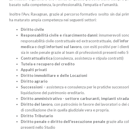
basato sulla competenza, la professionalità, l'empatia e l'umanità.
Inoltre l'Avv. Ravagnan, grazie al percorso formativo svolto sin dai prim
ha maturato ampia competenza nei seguenti settori:
Diritto civile
Responsabilità civile e risarcimento danni
: innumerevoli sono 
responsabilità civile contrattuale ed extracontrattuale, dell’
infor
medica
e degli
infortuni sul lavoro
, con esiti positivi per i clie
sia in sede penale grazie al team di professionisti presenti nello 
Contrattualistica
(consulenza, assistenza e stipula contratti)
Tutela e recupero del credito
Appalti privati
Diritto immobiliare e delle Locazioni
Diritto agrario
Successioni
– assistenza e consulenza per le pratiche successorie
liquidazione del patrimonio ereditario.
Diritto amministrativo - settore carburanti, impianti strada
Diritto del lavoro
, con patrocinio in favore dei lavoratori o dei d
di conciliazione che in quella giudiziale vera e propria.
Diritto Tributario
Diritto penale
e
diritto dell'esecuzione penale
grazie alla co
presenti nello Studio