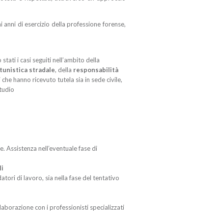
i anni di esercizio della professione forense,
stati i casi seguiti nell’ambito della
tunistica stradale
, della
responsabilità
nti che hanno ricevuto tutela sia in sede civile,
Studio
. Assistenza nell’eventuale fase di
li
atori di lavoro, sia nella fase del tentativo
llaborazione con i professionisti specializzati