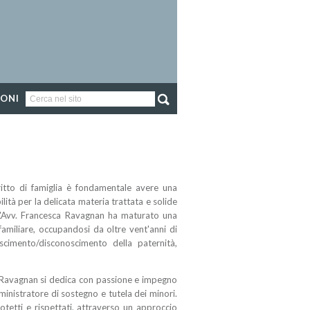
IONI
ritto di famiglia è fondamentale avere una
ilità per la delicata materia trattata e solide
e. L'Avv. Francesca Ravagnan ha maturato una
amiliare, occupandosi da oltre vent'anni di
oscimento/disconoscimento della paternità,
 Ravagnan si dedica con passione e impegno
mministratore di sostegno e tutela dei minori.
otetti e rispettati, attraverso un approccio