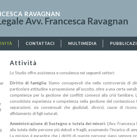
ANCESCA RAVAGNAN
Legale Avv. Francesca Ravagnan
IVITÀ
CONTATTACI
MULTIMEDIA
PUBBLICAZ
Attività
Lo Studio offre assistenza e consulenza nei seguenti settori:
Diritto di famiglia
: Siamo consapevoli che nelle controversie di di
per
particolare attitudine e propensione all'ascolto, oltre a una certa sensib
competenze per la gestione dei conflitti connessi alla crisi familiar
consolidata esperienza e competenza nella gestione del contenzioso f
e
separazioni, sia consensuali che giudiziali, divorzi, cause di ricon
l
affidamento di figli naturali.
Amministrazione di Sostegno e tutela dei minori:
L'Avv. Francesca
alla tutela delle persone più deboli e fragili, assumendo l'incarico di a
ti
La mission è garantire che i diritti di queste persone siano sempre pr